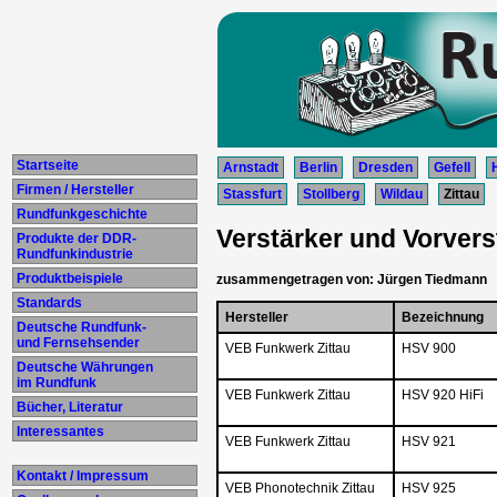
Startseite
Arnstadt
Berlin
Dresden
Gefell
Firmen / Hersteller
Stassfurt
Stollberg
Wildau
Zittau
Rundfunkgeschichte
Verstärker und Vorverst
Produkte der DDR-
Rundfunkindustrie
Produktbeispiele
zusammengetragen von: Jürgen Tiedmann
Standards
Hersteller
Bezeichnung
Deutsche Rundfunk-
und Fernsehsender
VEB Funkwerk Zittau
HSV 900
Deutsche Währungen
im Rundfunk
VEB Funkwerk Zittau
HSV 920 HiFi
Bücher, Literatur
Interessantes
VEB Funkwerk Zittau
HSV 921
Kontakt / Impressum
VEB Phonotechnik Zittau
HSV 925