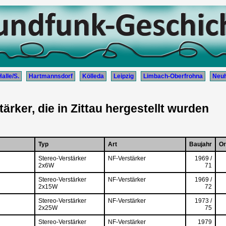
Halle/S.
Hartmannsdorf
Kölleda
Leipzig
Limbach-Oberfrohna
Neuh
ärker, die in Zittau hergestellt wurden
Typ
Art
Baujahr
Or
Stereo-Verstärker
NF-Verstärker
1969 /
2x6W
71
Stereo-Verstärker
NF-Verstärker
1969 /
2x15W
72
Stereo-Verstärker
NF-Verstärker
1973 /
2x25W
75
Stereo-Verstärker
NF-Verstärker
1979