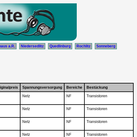
aus a.R.
Niedersedlitz
Quedlinburg
Rochlitz
Sonneberg
iginalpreis
Spannungsversorgung
Bereiche
Bestückung
Netz
NF
Transistoren
Netz
NF
Transistoren
Netz
NF
Transistoren
Netz
NF
Transistoren