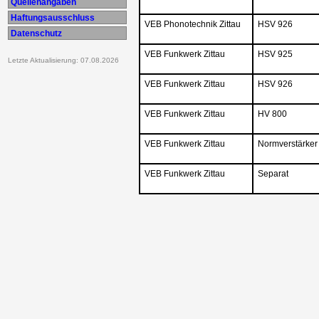
Quellenangaben
Haftungsausschluss
VEB Phonotechnik Zittau
HSV 926
Datenschutz
VEB Funkwerk Zittau
HSV 925
Letzte Aktualisierung: 07.08.2026
VEB Funkwerk Zittau
HSV 926
VEB Funkwerk Zittau
HV 800
VEB Funkwerk Zittau
Normverstärker
VEB Funkwerk Zittau
Separat