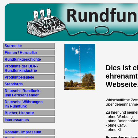
Startseite
Firmen / Hersteller
Rundfunkgeschichte
Dies ist e
Produkte der DDR-
Rundfunkindustrie
ehrenamtl
Produktbeispiele
Webseite
Standards
Deutsche Rundfunk-
und Fernsehsender
Wirtschaftliche Zwe
Deutsche Währungen
Spendeneinnahmen 
im Rundfunk
Zu Ihrer und meiner
Bücher, Literatur
- ohne Werbung,
Interessantes
- ohne Datenbanke
- ohne CMS,
- ohne KI.
Kontakt / Impressum
Es werden meiners