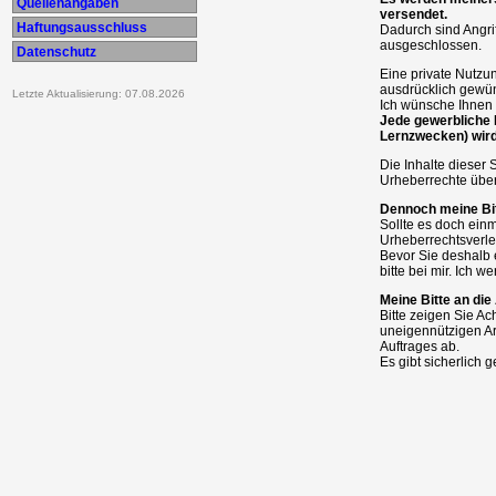
Quellenangaben
versendet.
Haftungsausschluss
Dadurch sind Angri
ausgeschlossen.
Datenschutz
Eine private Nutzun
ausdrücklich gewün
Letzte Aktualisierung: 07.08.2026
Ich wünsche Ihnen 
Jede gewerbliche 
Lernzwecken) wird
Die Inhalte dieser 
Urheberrechte über
Dennoch meine Bit
Sollte es doch ein
Urheberrechtsverle
Bevor Sie deshalb 
bitte bei mir. Ich w
Meine Bitte an di
Bitte zeigen Sie A
uneigennützigen A
Auftrages ab.
Es gibt sicherlich 