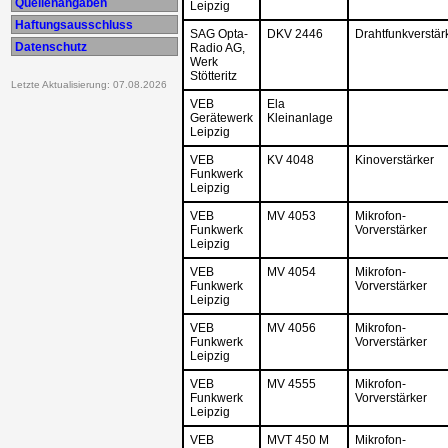
Quellenangaben
Leipzig
Haftungsausschluss
SAG Opta-
DKV 2446
Drahtfunkverstär
Datenschutz
Radio AG,
Werk
Stötteritz
Letzte Aktualisierung: 07.08.2026
VEB
Ela
Gerätewerk
Kleinanlage
Leipzig
VEB
KV 4048
Kinoverstärker
Funkwerk
Leipzig
VEB
MV 4053
Mikrofon-
Funkwerk
Vorverstärker
Leipzig
VEB
MV 4054
Mikrofon-
Funkwerk
Vorverstärker
Leipzig
VEB
MV 4056
Mikrofon-
Funkwerk
Vorverstärker
Leipzig
VEB
MV 4555
Mikrofon-
Funkwerk
Vorverstärker
Leipzig
VEB
MVT 450 M
Mikrofon-