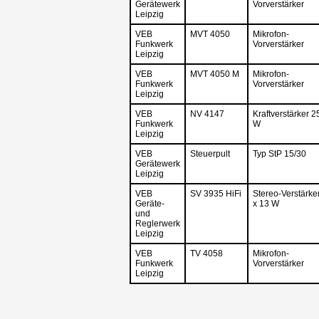
Gerätewerk
Vorverstärker
Leipzig
VEB
MVT 4050
Mikrofon-
Funkwerk
Vorverstärker
Leipzig
VEB
MVT 4050 M
Mikrofon-
Funkwerk
Vorverstärker
Leipzig
VEB
NV 4147
Kraftverstärker 2
Funkwerk
W
Leipzig
VEB
Steuerpult
Typ StP 15/30
Gerätewerk
Leipzig
VEB
SV 3935 HiFi
Stereo-Verstärke
Geräte-
x 13 W
und
Reglerwerk
Leipzig
VEB
TV 4058
Mikrofon-
Funkwerk
Vorverstärker
Leipzig