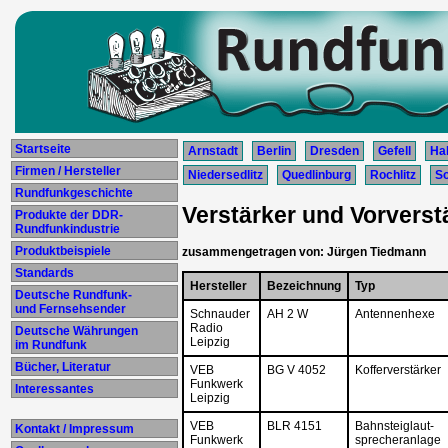
Startseite
Arnstadt
Berlin
Dresden
Gefell
Hal
Firmen / Hersteller
Niedersedlitz
Quedlinburg
Rochlitz
S
Rundfunkgeschichte
Verstärker und Vorverstä
Produkte der DDR-
Rundfunkindustrie
Produktbeispiele
zusammengetragen von: Jürgen Tiedmann
Standards
Hersteller
Bezeichnung
Typ
Deutsche Rundfunk-
und Fernsehsender
Schnauder
AH 2 W
Antennenhexe
Radio
Deutsche Währungen
Leipzig
im Rundfunk
Bücher, Literatur
VEB
BG V 4052
Kofferverstärker
Funkwerk
Interessantes
Leipzig
VEB
BLR 4151
Bahnsteiglaut-
Kontakt / Impressum
Funkwerk
sprecheranlage