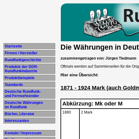
Die Währungen in Deut
Startseite
Firmen / Hersteller
zusammengetragen von: Jürgen Tiedmann
Rundfunkgeschichte
Oftmals werden auf Sammlerseiten für die Or
Produkte der DDR-
Rundfunkindustrie
Hier eine Übersicht:
Produktbeispiele
Standards
1871 - 1924 Mark (auch Gold
Deutsche Rundfunk-
und Fernsehsender
Deutsche Währungen
Abkürzung: Mk oder M
im Rundfunk
1880
2 Mark
Bücher, Literatur
Interessantes
Kontakt / Impressum