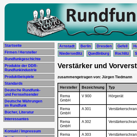
Startseite
Arnstadt
Berlin
Dresden
Gefell
Ha
Firmen / Hersteller
Niedersedlitz
Quedlinburg
Rochlitz
S
Rundfunkgeschichte
Verstärker und Vorverstä
Produkte der DDR-
Rundfunkindustrie
Produktbeispiele
zusammengetragen von: Jürgen Tiedmann
Standards
Hersteller
Bezeichnung
Typ
Deutsche Rundfunk-
und Fernsehsender
Rema
V 900
Hörgerät
GmbH
Deutsche Währungen
im Rundfunk
Rema
A 301
Verstärkerschran
Bücher, Literatur
GmbH
Interessantes
Rema
A 302
Verstärkerschran
GmbH
Kontakt / Impressum
Rema
A 303
Verstärkerschran