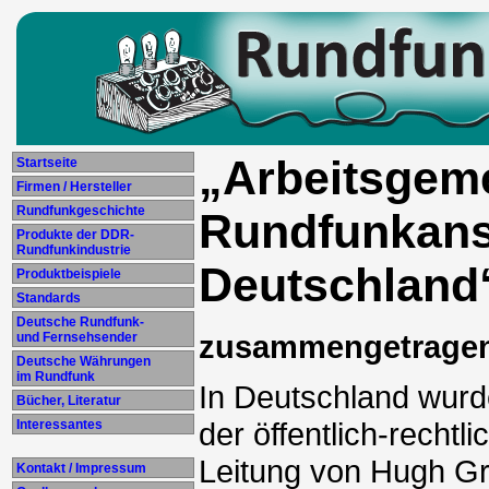
„Arbeitsgeme
Startseite
Firmen / Hersteller
Rundfunkgeschichte
Rundfunkans
Produkte der DDR-
Rundfunkindustrie
Deutschland
Produktbeispiele
Standards
Deutsche Rundfunk-
zusammengetragen
und Fernsehsender
Deutsche Währungen
im Rundfunk
In Deutschland wurd
Bücher, Literatur
der öffentlich-recht
Interessantes
Leitung von Hugh Gre
Kontakt / Impressum