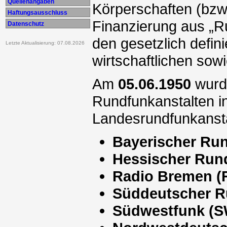
Quellenangaben
Körperschaften (bzw.
Haftungsausschluss
Finanzierung aus „R
Datenschutz
den gesetzlich defin
Letzte Aktualisierung: 07.08.2026
wirtschaftlichen so
Am
05.06.1950
wurde
Rundfunkanstalten i
Landesrundfunkansta
Bayerischer Ru
Hessischer Run
Radio Bremen (
Süddeutscher R
Südwestfunk (S