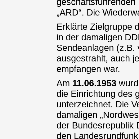
geschäftsführenden R
„ARD“. Die Wiederwah
Erklärte Zielgruppe
in der damaligen DD
Sendeanlagen (z.B.
ausgestrahlt, auch j
empfangen war.
Am
11.06.1953
wurde
die Einrichtung de
unterzeichnet. Die 
damaligen „Nordwes
der Bundesrepublik 
den Landesrundfunkan