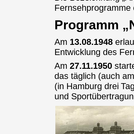
Fernsehprogramme d
Programm „
Am
13.08.1948
erlau
Entwicklung des Fe
Am
27.11.1950
star
das täglich (auch a
(in Hamburg drei Ta
und Sportübertragu