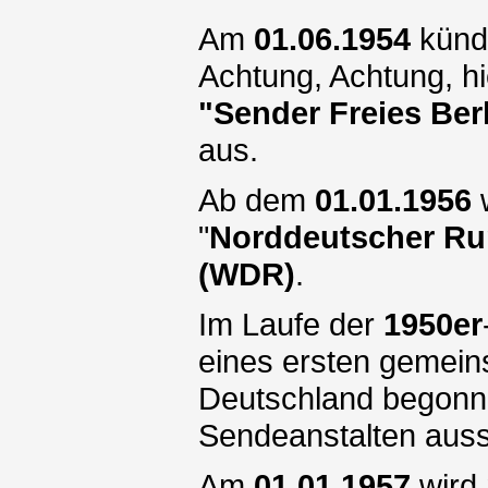
Am
01.06.1954
kündi
Achtung, Achtung, hi
"Sender Freies Ber
aus.
Ab dem
01.01.1956
w
"
Norddeutscher Ru
(WDR)
.
Im Laufe der
1950er
eines ersten gemein
Deutschland begonne
Sendeanstalten auss
Am
01.01.1957
wird 