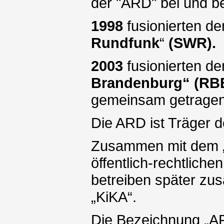
der "ARD" bei und b
1998
fusionierten d
Rundfunk
“
(SWR).
2003
fusionierten d
Brandenburg“ (RBB
gemeinsam getragen
Die ARD ist Träger 
Zusammen mit dem „Z
öffentlich-rechtlich
betreiben später zu
„KiKA“.
Die Bezeichnung „AR