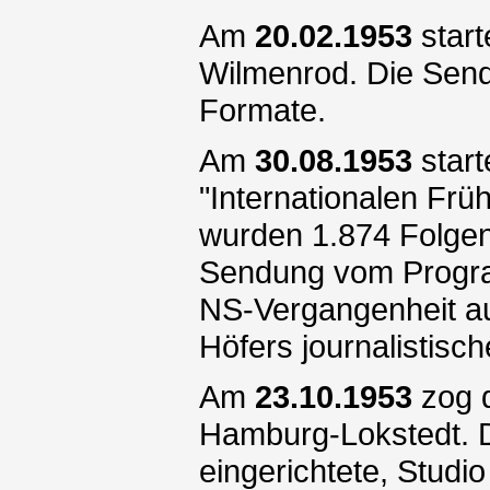
Am
20.02.1953
start
Wilmenrod. Die Send
Formate.
Am
30.08.1953
start
"Internationalen F
wurden 1.874 Folgen
Sendung vom Progra
NS-Vergangenheit auf
Höfers journalistisc
Am
23.10.1953
zog 
Hamburg-Lokstedt. D
eingerichtete, Studio