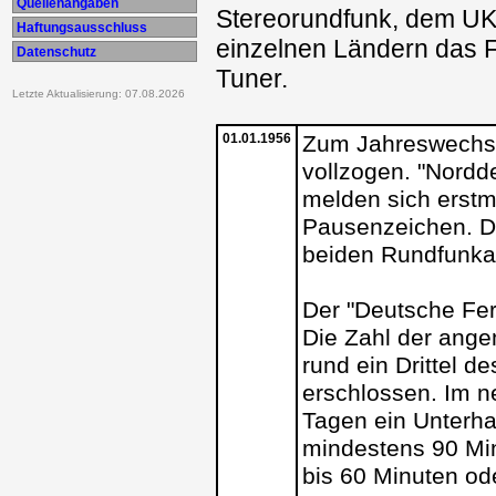
Quellenangaben
Stereorundfunk, dem UK
Haftungsausschluss
einzelnen Ländern das F
Datenschutz
Tuner.
Letzte Aktualisierung: 07.08.2026
01.01.1956
Zum Jahreswechsel
vollzogen. "Nord
melden sich erst
Pausenzeichen. Di
beiden Rundfunkan
Der "Deutsche Fer
Die Zahl der ange
rund ein Drittel d
erschlossen. Im 
Tagen ein Unterh
mindestens 90 Mi
bis 60 Minuten ode