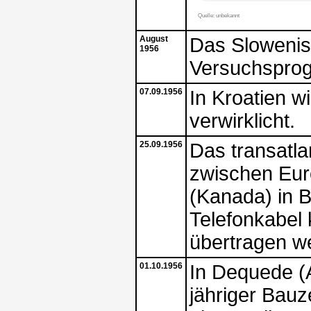
Quelle: unbekannt
August
Das Slowenis
1956
Versuchspro
07.09.1956
In Kroatien w
verwirklicht.
25.09.1956
Das transatla
zwischen Eur
(Kanada) in 
Telefonkabel
übertragen w
01.10.1956
In Dequede (
jähriger Bauz