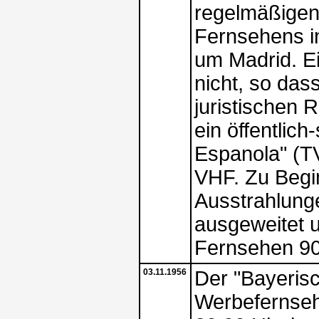
regelmäßigen
Fernsehens i
um Madrid. E
nicht, so das
juristischen 
ein öffentlich
Espanola" (TV
VHF. Zu Begi
Ausstrahlung
ausgeweitet 
Fernsehen 90
03.11.1956
Der "Bayeris
Werbefernsehn