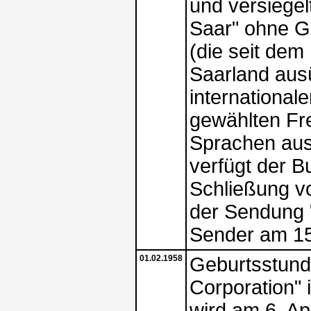
und versiegelt
Saar" ohne 
(die seit dem
Saarland aus
international
gewählten Fr
Sprachen aus
verfügt der B
Schließung vo
der Sendung "
Sender am 15.
01.02.1958
Geburtsstund
Corporation" 
wird am 6. A