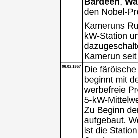
Bardeen
,
Wal
den Nobel-Pre
Kameruns Run
kW-Station u
dazugeschalt
Kamerun seit 
06.02.1957
Die färöische
beginnt mit 
werbefreie P
5-kW-Mittelwe
Zu Beginn de
aufgebaut. We
ist die Stati