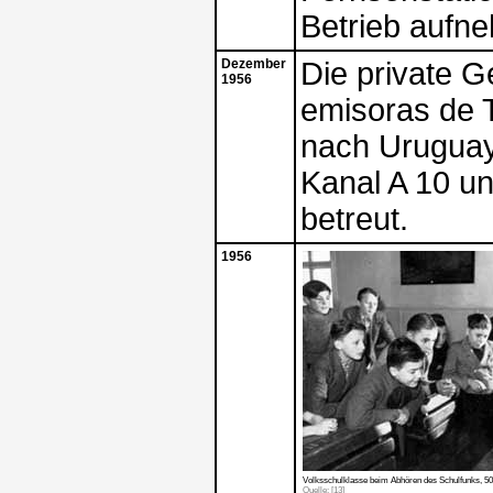
Betrieb aufn
Dezember
Die private G
1956
emisoras de 
nach Uruguay.
Kanal A 10 u
betreut.
1956
Volksschulklasse beim Abhören des Schulfunks, 50
Quelle: [13]