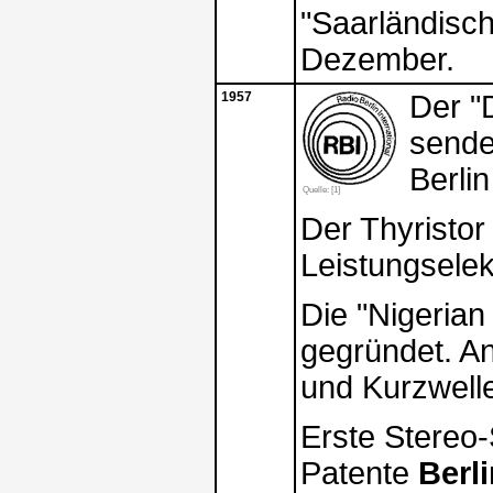
"Saarländisch
Dezember.
1957
Der "
sende
Berlin
Quelle: [1]
Der Thyristor
Leistungselek
Die "Nigerian
gegründet. An
und Kurzwell
Erste Stereo-
Patente
Berl