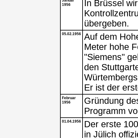
Januar
In Brüssel wi
1956
Kontrollzent
übergeben.
05.02.1956
Auf dem Hohen
Meter hohe F
"Siemens" ge
den Stuttgart
Würtembergs
Er ist der ers
Februar
Gründung des
1956
Programm von
01.04.1956
Der erste 10
in Jülich offi