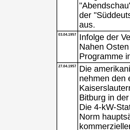
"Abendschau"
der "Süddeut
aus.
03.04.1957
Infolge der V
Nahen Osten 
Programme in
27.04.1957
Die amerikani
nehmen den e
Kaiserslautern
Bitburg in der
Die 4-kW-Stat
Norm hauptsä
kommerzielle