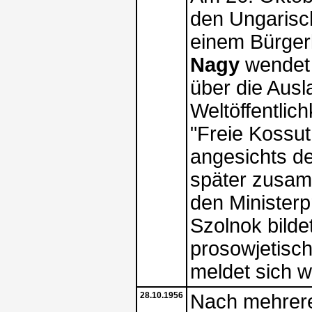
den Ungarisch
einem Bürger
Nagy
wendet 
über die Aus
Weltöffentlic
"Freie Kossut
angesichts d
später zusam
den Minister
Szolnok bilde
prosowjetisc
meldet sich w
28.10.1956
Nach mehrere