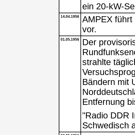
ein 20-kW-Sen
14.04.1956
AMPEX führt 
vor.
01.05.1956
Der provisor
Rundfunksende
strahlte tägl
Versuchsprog
Bändern mit 
Norddeutschl
Entfernung b
"Radio DDR I
Schwedisch a