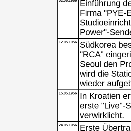
02.05.1956
Einführung de
Firma "PYE-El
Studioeinrich
Power"-Sende
12.05.1956
Südkorea besi
"RCA" einger
Seoul den Pr
wird die Stat
wieder aufge
15.05.1956
In Kroatien e
erste "Live"
verwirklicht.
24.05.1956
Erste Übertr