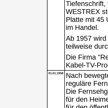
Tiefenschrift,
WESTREX stel
Platte mit 45
im Handel.
Ab 1957 wird 
teilweise dur
Die Firma "R
Kabel-TV-Pr
01.01.1958
Nach bewegte
reguläre Fern
Die Fernsehg
für den Heim
für den öffen