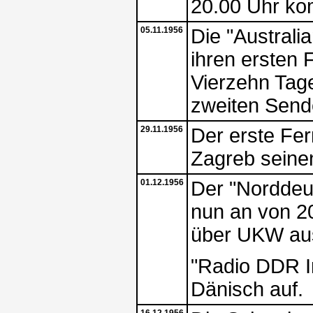
20.00 Uhr ko
05.11.1956
Die "Australi
ihren ersten
Vierzehn Tag
zweiten Sende
29.11.1956
Der erste Fe
Zagreb seinen
01.12.1956
Der "Norddeu
nun an von 20
über UKW au
"Radio DDR I
Dänisch auf.
16.12.1956