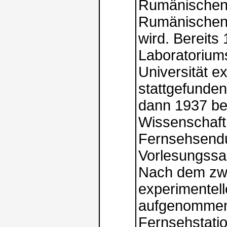
Rumänischen 
Rumänischen 
wird. Bereit
Laboratoriums
Universität e
stattgefunde
dann 1937 be
Wissenschaft
Fernsehsendu
Vorlesungssaa
Nach dem zwe
experimentel
aufgenommen,
Fernsehstati