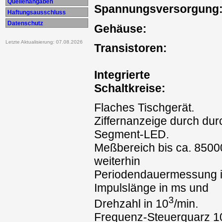
Quellenangaben
Spannungsversorgung
Haftungsausschluss
Datenschutz
Gehäuse:
Letzte Aktualisierung: 07.08.2026
Transistoren:
Integrierte
Schaltkreise:
Flaches Tischgerät.
Ziffernanzeige durch dur
Segment-LED.
Meßbereich bis ca. 8500
weiterhin
Periodendauermessung i
Impulslänge in ms und
3
Drehzahl in 10
/min.
Frequenz-Steuerquarz 1