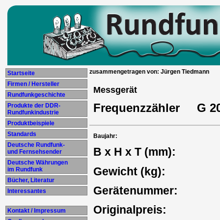
zusammengetragen von: Jürgen Tiedmann
Startseite
Firmen / Hersteller
Messgerät
Rundfunkgeschichte
Frequenzzähler G 20
Produkte der DDR-
Rundfunkindustrie
Produktbeispiele
Standards
Baujahr:
Deutsche Rundfunk-
B x H x T (mm):
und Fernsehsender
Deutsche Währungen
Gewicht (kg):
im Rundfunk
Bücher, Literatur
Gerätenummer:
Interessantes
Originalpreis:
Kontakt / Impressum