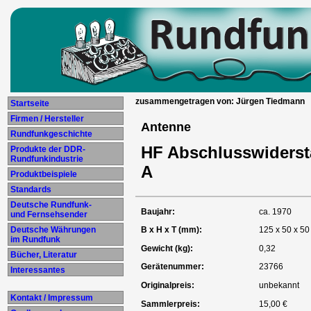
zusammengetragen von: Jürgen Tiedmann
Startseite
Firmen / Hersteller
Antenne
Rundfunkgeschichte
HF Abschlusswider
Produkte der DDR-
Rundfunkindustrie
A
Produktbeispiele
Standards
Deutsche Rundfunk-
Baujahr:
ca. 1970
und Fernsehsender
Deutsche Währungen
B x H x T (mm):
125 x 50 x 50
im Rundfunk
Gewicht (kg):
0,32
Bücher, Literatur
Gerätenummer:
23766
Interessantes
Originalpreis:
unbekannt
Kontakt / Impressum
Sammlerpreis:
15,00 €