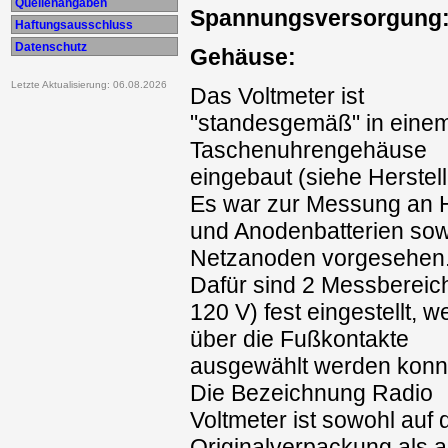
Quellenangaben
Spannungsversorgung
Haftungsausschluss
Datenschutz
Gehäuse:
Letzte Aktualisierung: 06.08.2026
Das Voltmeter ist
"standesgemäß" in eine
Taschenuhrengehäuse
eingebaut (siehe Herstell
Es war zur Messung an 
und Anodenbatterien sow
Netzanoden vorgesehen
Dafür sind 2 Messbereich
120 V) fest eingestellt, w
über die Fußkontakte
ausgewählt werden konn
Die Bezeichnung Radio
Voltmeter ist sowohl auf 
Originalverpackung als 