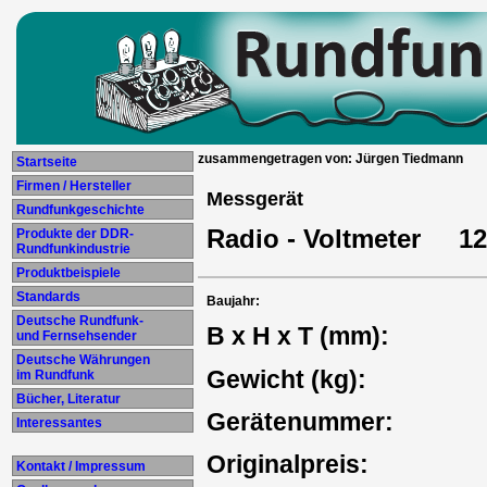
zusammengetragen von: Jürgen Tiedmann
Startseite
Firmen / Hersteller
Messgerät
Rundfunkgeschichte
Radio - Voltmeter 12 
Produkte der DDR-
Rundfunkindustrie
Produktbeispiele
Standards
Baujahr:
Deutsche Rundfunk-
B x H x T (mm):
und Fernsehsender
Deutsche Währungen
Gewicht (kg):
im Rundfunk
Bücher, Literatur
Gerätenummer:
Interessantes
Originalpreis:
Kontakt / Impressum