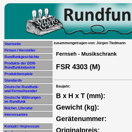
zusammengetragen von: Jürgen Tiedmann
Startseite
Firmen / Hersteller
Fernseh - Musikschrank
Rundfunkgeschichte
Produkte der DDR-
FSR 4303 (M)
Rundfunkindustrie
Produktbeispiele
Standards
Baujahr:
Deutsche Rundfunk-
und Fernsehsender
B x H x T (mm):
Deutsche Währungen
im Rundfunk
Gewicht (kg):
Bücher, Literatur
Interessantes
Gerätenummer:
Kontakt / Impressum
Originalpreis: