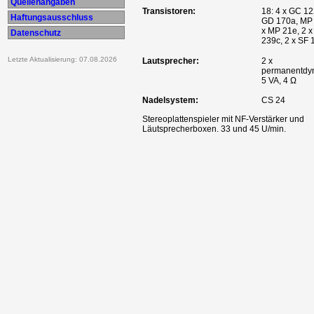
Quellenangaben
Transistoren:
18: 4 x GC 12
Haftungsausschluss
GD 170a, MP 
x MP 21e, 2 
Datenschutz
239c, 2 x SF 
Letzte Aktualisierung: 07.08.2026
Lautsprecher:
2 x
permanentdy
5 VA, 4 Ω
Nadelsystem:
CS 24
Stereoplattenspieler mit NF-Verstärker und
Läutsprecherboxen. 33 und 45 U/min.