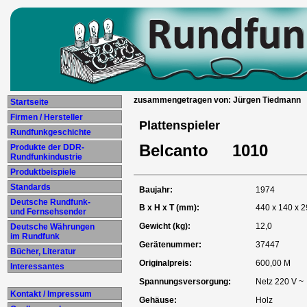
zusammengetragen von: Jürgen Tiedmann
Startseite
Firmen / Hersteller
Plattenspieler
Rundfunkgeschichte
Belcanto 1010
Produkte der DDR-
Rundfunkindustrie
Produktbeispiele
Standards
Baujahr:
1974
Deutsche Rundfunk-
B x H x T (mm):
440 x 140 x 
und Fernsehsender
Gewicht (kg):
12,0
Deutsche Währungen
im Rundfunk
Gerätenummer:
37447
Bücher, Literatur
Originalpreis:
600,00 M
Interessantes
Spannungsversorgung:
Netz 220 V ~
Kontakt / Impressum
Gehäuse:
Holz