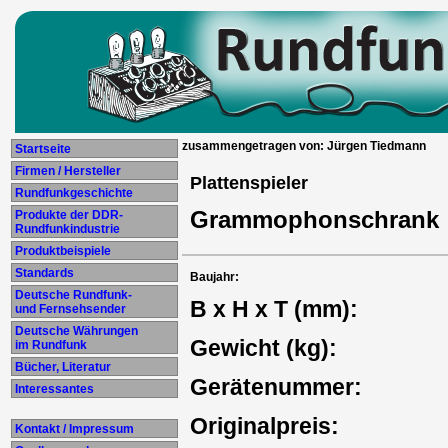
zusammengetragen von: Jürgen Tiedmann
Startseite
Firmen / Hersteller
Plattenspieler
Rundfunkgeschichte
Grammophonschran
Produkte der DDR-
Rundfunkindustrie
Produktbeispiele
Standards
Baujahr:
Deutsche Rundfunk-
B x H x T (mm):
und Fernsehsender
Deutsche Währungen
Gewicht (kg):
im Rundfunk
Bücher, Literatur
Gerätenummer:
Interessantes
Originalpreis:
Kontakt / Impressum