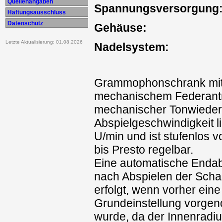
Quellenangaben
Spannungsversorgung
Haftungsausschluss
Datenschutz
Gehäuse:
Letzte Aktualisierung: 01.08.2026
Nadelsystem:
Grammophonschrank mi
mechanischem Federantr
mechanischer Tonwieder
Abspielgeschwindigkeit l
U/min und ist stufenlos 
bis Presto regelbar.
Eine automatische Enda
nach Abspielen der Schal
erfolgt, wenn vorher eine
Grundeinstellung vorg
wurde, da der Innenradiu