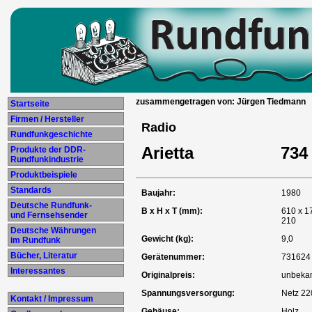
zusammengetragen von: Jürgen Tiedmann
Startseite
Firmen / Hersteller
Radio
Rundfunkgeschichte
Arietta
734
Produkte der DDR-
Rundfunkindustrie
Produktbeispiele
Standards
Baujahr:
1980
Deutsche Rundfunk-
B x H x T (mm):
610 x 1
und Fernsehsender
210
Deutsche Währungen
Gewicht (kg):
9,0
im Rundfunk
Bücher, Literatur
Gerätenummer:
731624
Interessantes
Originalpreis:
unbeka
Spannungsversorgung:
Netz 22
Kontakt / Impressum
Gehäuse:
Holz