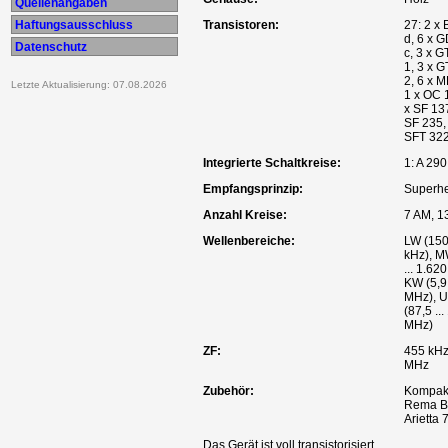
Quellenangaben
Haftungsausschluss
Transistoren:
27: 2 x
d, 6 x 
Datenschutz
c, 3 x G
1, 3 x 
2, 6 x M
Letzte Aktualisierung: 07.08.2026
1 x OC 
x SF 137
SF 235,
SFT 32
Integrierte Schaltkreise:
1: A 290
Empfangsprinzip:
Superhe
Anzahl Kreise:
7 AM, 1
Wellenbereiche:
LW (150 
kHz), M
... 1.62
KW (5,9 
MHz), 
(87,5 ..
MHz)
ZF:
455 kHz
MHz
Zubehör:
Kompak
Rema B
Arietta 
Das Gerät ist voll transistorisiert.