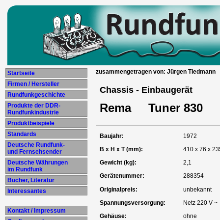
zusammengetragen von: Jürgen Tiedmann
Startseite
Firmen / Hersteller
Chassis - Einbaugerät
Rundfunkgeschichte
Rema Tuner 830
Produkte der DDR-
Rundfunkindustrie
Produktbeispiele
Standards
Baujahr:
1972
Deutsche Rundfunk-
B x H x T (mm):
410 x 76 x 23
und Fernsehsender
Deutsche Währungen
Gewicht (kg):
2,1
im Rundfunk
Gerätenummer:
288354
Bücher, Literatur
Originalpreis:
unbekannt
Interessantes
Spannungsversorgung:
Netz 220 V ~
Kontakt / Impressum
Gehäuse:
ohne