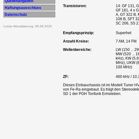
Quellenangaben
Transistoren:
14: GF 131, G
Haftungsausschluss
GF 181, 4 x 
Datenschutz
A, GT 322 B,
108 B, SFT 32
SC 206, SS 2
Letzte Aktualisierung: 06.08.2026
Empfangsprinzip:
Superhet
Anzahl Kreise:
7 AM, 14 FM
Wellenbereiche:
LW (150 ... 29
MW (520 ... 1
kHz), KW (5,9 
MHz), UKW (87
100 MHz)
ZF:
460 kHz / 10
Dieses Einbauchassis ist im Modell Tuner H
von Fe-Ra eingebaut. Es trägt den Stereode
SD 1 der PGH Tonfunk Ermsleben.