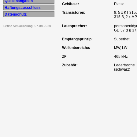
Quellenangaben
Gehäuse:
Plaste
Haftungsausschluss
Transistoren:
8: 5 x KT 315
Datenschutz
315 B, 2 x MP
Lautsprecher:
permanentdy
Letzte Aktualisierung: 07.08.2026
GD 37 (ГД 37
Empfangsprinzip:
Superhet
Wellenbereiche:
MW, LW
ZF:
465 kHz
Zubehör:
Ledertasche
(schwarz)