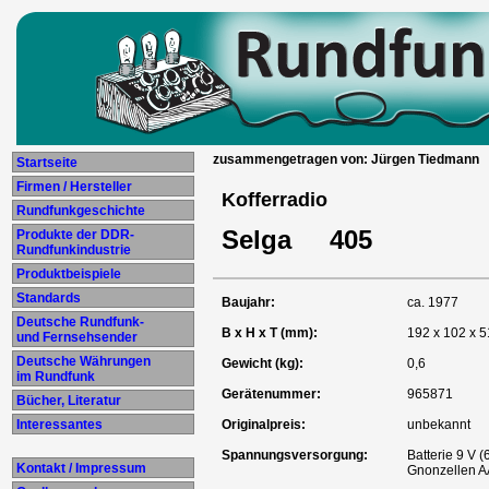
zusammengetragen von: Jürgen Tiedmann
Startseite
Firmen / Hersteller
Kofferradio
Rundfunkgeschichte
Selga 405
Produkte der DDR-
Rundfunkindustrie
Produktbeispiele
Standards
Baujahr:
ca. 1977
Deutsche Rundfunk-
B x H x T (mm):
192 x 102 x 5
und Fernsehsender
Deutsche Währungen
Gewicht (kg):
0,6
im Rundfunk
Gerätenummer:
965871
Bücher, Literatur
Interessantes
Originalpreis:
unbekannt
Spannungsversorgung:
Batterie 9 V (
Kontakt / Impressum
Gnonzellen A