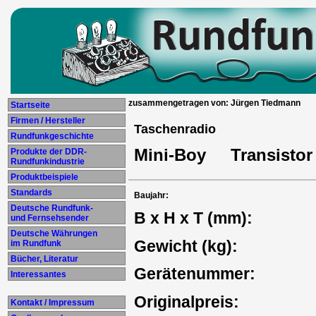
zusammengetragen von: Jürgen Tiedmann
Startseite
Firmen / Hersteller
Taschenradio
Rundfunkgeschichte
Mini-Boy Transistor
Produkte der DDR-
Rundfunkindustrie
Produktbeispiele
Standards
Baujahr:
Deutsche Rundfunk-
B x H x T (mm):
und Fernsehsender
Deutsche Währungen
Gewicht (kg):
im Rundfunk
Bücher, Literatur
Gerätenummer:
Interessantes
Originalpreis:
Kontakt / Impressum