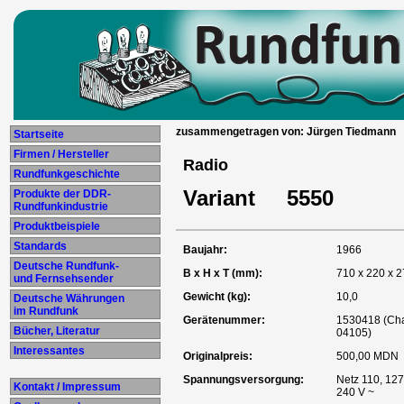
zusammengetragen von: Jürgen Tiedmann
Startseite
Firmen / Hersteller
Radio
Rundfunkgeschichte
Variant 5550
Produkte der DDR-
Rundfunkindustrie
Produktbeispiele
Standards
Baujahr:
1966
Deutsche Rundfunk-
B x H x T (mm):
710 x 220 x 
und Fernsehsender
Gewicht (kg):
10,0
Deutsche Währungen
im Rundfunk
Gerätenummer:
1530418 (Cha
Bücher, Literatur
04105)
Interessantes
Originalpreis:
500,00 MDN
Spannungsversorgung:
Netz 110, 127
Kontakt / Impressum
240 V ~