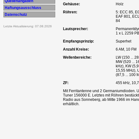
Quellenangaben
Gehäuse:
Holz
Haftungsausschluss
Röhren:
5: ECC 85, E
Datenschutz
EAF 801, ECL
84
Letzte Aktualisierung: 07.08.2026
Lautsprecher:
Permanentdy
1 x L 2259 P
Empfangsprinzip:
Superhet
Anzahl Kreise:
6 AM, 10 FM
Wellenbereiche:
LW (150 ... 28
MW (520 ... 1
kHz), KW (5,9 
15,55 MHz),
(87,5 ... 100 
ZF:
455 kHz, 10,
Mit Ferritantenne und 2 Germaniumdioden.
Tuner 156000 E. Letztes mit Röhren bestück
Radio aus Sonneberg, ab Mitte 1966 im Han
erhältlich.