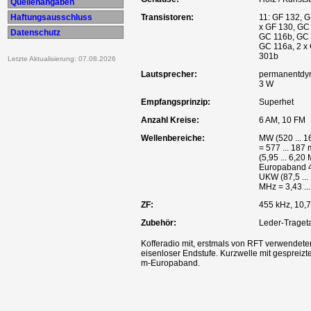
Quellenangaben
Haftungsausschluss
Transistoren:
11: GF 132, G
x GF 130, GC
Datenschutz
GC 116b, GC 
GC 116a, 2 x
301b
Letzte Aktualisierung: 07.08.2026
Lautsprecher:
permanentdy
3 W
Empfangsprinzip:
Superhet
Anzahl Kreise:
6 AM, 10 FM
Wellenbereiche:
MW (520 ... 
= 577 ... 187
(5,95 ... 6,20
Europaband 4
UKW (87,5 ...
MHz = 3,43 ...
ZF:
455 kHz, 10,
Zubehör:
Leder-Traget
Kofferadio mit, erstmals von RFT verwendeter
eisenloser Endstufe. Kurzwelle mit gespreizt
m-Europaband.