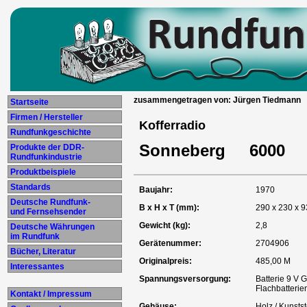
zusammengetragen von: Jürgen Tiedmann
Startseite
Firmen / Hersteller
Kofferradio
Rundfunkgeschichte
Sonneberg 6000
Produkte der DDR-
Rundfunkindustrie
Produktbeispiele
Standards
Baujahr:
1970
Deutsche Rundfunk-
B x H x T (mm):
290 x 230 x 9
und Fernsehsender
Gewicht (kg):
2,8
Deutsche Währungen
im Rundfunk
Gerätenummer:
2704906
Bücher, Literatur
Originalpreis:
485,00 M
Interessantes
Spannungsversorgung:
Batterie 9 V 
Flachbatterie
Kontakt / Impressum
Gehäuse:
Holz / Kunstst