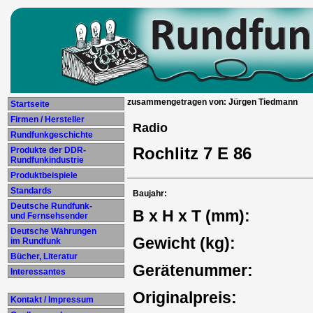
zusammengetragen von: Jürgen Tiedmann
Startseite
Firmen / Hersteller
Radio
Rundfunkgeschichte
Rochlitz 7 E 86
Produkte der DDR-
Rundfunkindustrie
Produktbeispiele
Standards
Baujahr:
Deutsche Rundfunk-
B x H x T (mm):
und Fernsehsender
Deutsche Währungen
Gewicht (kg):
im Rundfunk
Bücher, Literatur
Gerätenummer:
Interessantes
Originalpreis:
Kontakt / Impressum