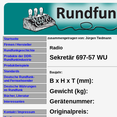
zusammengetragen von: Jürgen Tiedmann
Startseite
Firmen / Hersteller
Radio
Rundfunkgeschichte
Sekretär 697-57 WU
Produkte der DDR-
Rundfunkindustrie
Produktbeispiele
Standards
Baujahr:
Deutsche Rundfunk-
B x H x T (mm):
und Fernsehsender
Deutsche Währungen
Gewicht (kg):
im Rundfunk
Bücher, Literatur
Gerätenummer:
Interessantes
Originalpreis:
Kontakt / Impressum