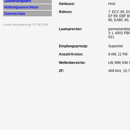
Quellenangaben
Gehäuse:
Holz
Haftungsausschluss
Röhren:
7: ECC 85, E
Datenschutz
EF 89, EBF 8
80, EABC 80,
Letzte Aktualisierung: 07.08.2026
Lautsprecher:
permanentdy
3: L 4055 PBO
551
Empfangsprinzip:
Superhet
Anzahl Kreise:
8 AM, 11 FM
Wellenbereiche:
LW, MW, KW,
ZF:
468 kHz, 10,