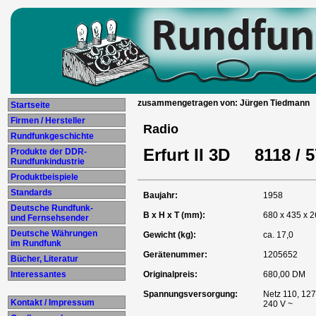
zusammengetragen von: Jürgen Tiedmann
Startseite
Firmen / Hersteller
Radio
Rundfunkgeschichte
Erfurt II 3D 8118 / 
Produkte der DDR-
Rundfunkindustrie
Produktbeispiele
Standards
Baujahr:
1958
Deutsche Rundfunk-
B x H x T (mm):
680 x 435 x 
und Fernsehsender
Deutsche Währungen
Gewicht (kg):
ca. 17,0
im Rundfunk
Gerätenummer:
1205652
Bücher, Literatur
Interessantes
Originalpreis:
680,00 DM
Spannungsversorgung:
Netz 110, 127
Kontakt / Impressum
240 V ~