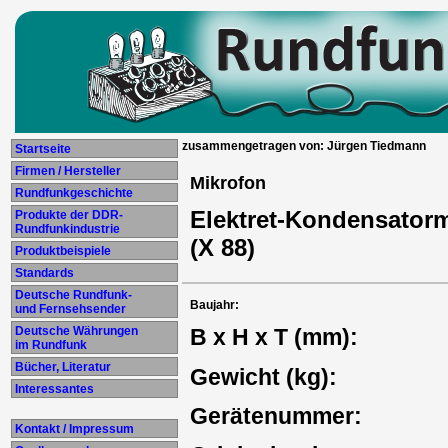
zusammengetragen von: Jürgen Tiedmann
Startseite
Firmen / Hersteller
Mikrofon
Rundfunkgeschichte
Elektret-Kondensato
Produkte der DDR-
Rundfunkindustrie
(X 88)
Produktbeispiele
Standards
Deutsche Rundfunk-
Baujahr:
und Fernsehsender
Deutsche Währungen
B x H x T (mm):
im Rundfunk
Bücher, Literatur
Gewicht (kg):
Interessantes
Gerätenummer:
Kontakt / Impressum