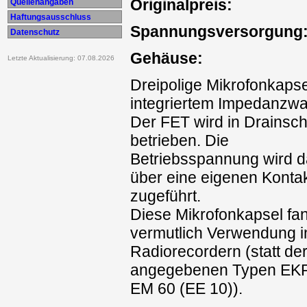
Originalpreis:
Quellenangaben
Haftungsausschluss
Spannungsversorgung
Datenschutz
Gehäuse:
Letzte Aktualisierung: 07.08.2026
Dreipolige Mikrofonkapse
integriertem Impedanzwa
Der FET wird in Drainsch
betrieben. Die
Betriebsspannung wird d
über eine eigenen Konta
zugeführt.
Diese Mikrofonkapsel fa
vermutlich Verwendung 
Radiorecordern (statt der
angegebenen Typen EKR
EM 60 (EE 10)).