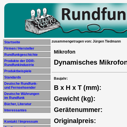
zusammengetragen von: Jürgen Tiedmann
Startseite
Firmen / Hersteller
Mikrofon
Rundfunkgeschichte
Dynamisches Mikrof
Produkte der DDR-
Rundfunkindustrie
Produktbeispiele
Standards
Baujahr:
Deutsche Rundfunk-
B x H x T (mm):
und Fernsehsender
Deutsche Währungen
Gewicht (kg):
im Rundfunk
Bücher, Literatur
Gerätenummer:
Interessantes
Originalpreis:
Kontakt / Impressum