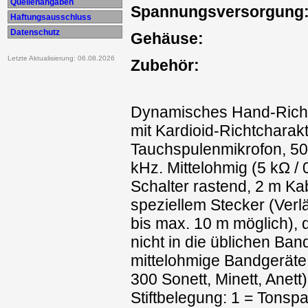
Quellenangaben
Spannungsversorgung
Haftungsausschluss
Datenschutz
Gehäuse:
Letzte Aktualisierung: 06.08.2026
Zubehör:
Dynamisches Hand-Rich
mit Kardioid-Richtcharakte
Tauchspulenmikrofon, 50 
kHz. Mittelohmig (5 kΩ / 
Schalter rastend, 2 m Ka
speziellem Stecker (Ver
bis max. 10 m möglich), 
nicht in die üblichen Ban
mittelohmige Bandgeräte 
300 Sonett, Minett, Anett)
Stiftbelegung: 1 = Tonsp