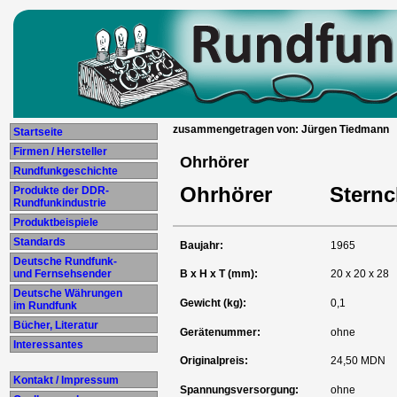
zusammengetragen von: Jürgen Tiedmann
Startseite
Firmen / Hersteller
Ohrhörer
Rundfunkgeschichte
Ohrhörer
Stern
Produkte der DDR-
Rundfunkindustrie
Produktbeispiele
Standards
Baujahr:
1965
Deutsche Rundfunk-
und Fernsehsender
B x H x T (mm):
20 x 20 x 28
Deutsche Währungen
Gewicht (kg):
0,1
im Rundfunk
Bücher, Literatur
Gerätenummer:
ohne
Interessantes
Originalpreis:
24,50 MDN
Kontakt / Impressum
Spannungsversorgung:
ohne