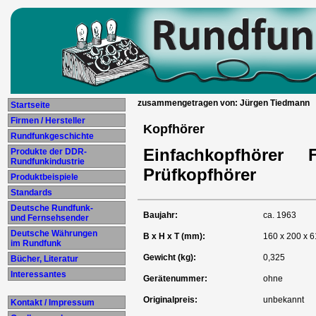
zusammengetragen von: Jürgen Tiedmann
Startseite
Firmen / Hersteller
Kopfhörer
Rundfunkgeschichte
Einfachkopfhörer F
Produkte der DDR-
Rundfunkindustrie
Prüfkopfhörer
Produktbeispiele
Standards
Deutsche Rundfunk-
Baujahr:
ca. 1963
und Fernsehsender
Deutsche Währungen
B x H x T (mm):
160 x 200 x 6
im Rundfunk
Gewicht (kg):
0,325
Bücher, Literatur
Interessantes
Gerätenummer:
ohne
Originalpreis:
unbekannt
Kontakt / Impressum