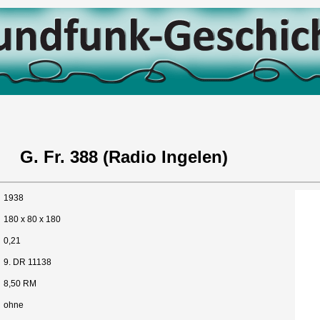
 G. Fr. 388 (Radio Ingelen)
1938
180 x 80 x 180
0,21
9. DR 11138
8,50 RM
ohne