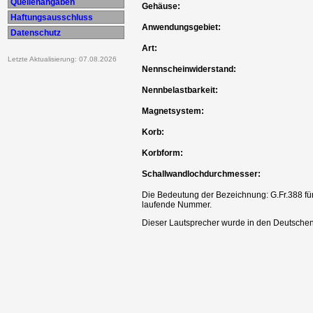
Quellenangaben
Gehäuse:
Haftungsausschluss
Anwendungsgebiet:
Datenschutz
Art:
Letzte Aktualisierung: 07.08.2026
Nennscheinwiderstand:
Nennbelastbarkeit:
Magnetsystem:
Korb:
Korbform:
Schallwandlochdurchmesser:
Die Bedeutung der Bezeichnung: G.Fr.388 für 
laufende Nummer.
Dieser Lautsprecher wurde in den Deutsche