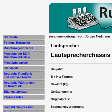
zusammengetragen von: Jürgen Tiedmann
Startseite
Firmen / Hersteller
Lautsprecher
Rundfunkgeschichte
Lautsprecherchassis
Produkte der DDR-
Rundfunkindustrie
Produktbeispiele
Standards
Baujahr:
Deutsche Rundfunk-
B x H x T (mm):
und Fernsehsender
Deutsche Währungen
Gewicht (kg):
im Rundfunk
Bücher, Literatur
Gerätenummer:
Interessantes
Originalpreis:
Spannungsversorgung:
Kontakt / Impressum