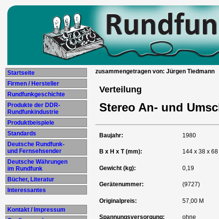
zusammengetragen von: Jürgen Tiedmann
Startseite
Firmen / Hersteller
Verteilung
Rundfunkgeschichte
Stereo An- und Ums
Produkte der DDR-
Rundfunkindustrie
Produktbeispiele
Standards
Baujahr:
1980
Deutsche Rundfunk-
und Fernsehsender
B x H x T (mm):
144 x 38 x 68
Deutsche Währungen
Gewicht (kg):
0,19
im Rundfunk
Bücher, Literatur
Gerätenummer:
(9727)
Interessantes
Originalpreis:
57,00 M
Kontakt / Impressum
Spannungsversorgung:
ohne