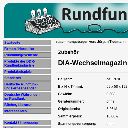
zusammengetragen von: Jürgen Tiedmann
Startseite
Firmen / Hersteller
Zubehör
Rundfunkgeschichte
DIA-Wechselmagazin
Produkte der DDR-
Rundfunkindustrie
Produktbeispiele
Standards
Baujahr:
ca. 1970
Deutsche Rundfunk-
B x H x T (mm):
59 x 58 x 192
und Fernsehsender
Gewicht:
0,308
Deutsche Währungen
im Rundfunk
Gerätenummer:
ohne
Bücher, Literatur
Originalpreis:
5,26 M
Interessantes
Sammlerpreis:
10,00 €
Kontakt / Impressum
Spannungsversorgung:
ohne