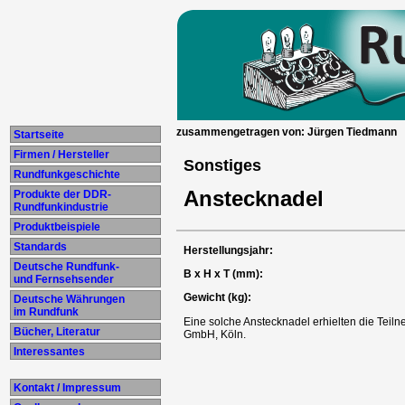
zusammengetragen von: Jürgen Tiedmann
Startseite
Firmen / Hersteller
Sonstiges
Rundfunkgeschichte
Anstecknadel
Produkte der DDR-
Rundfunkindustrie
Produktbeispiele
Standards
Herstellungsjahr:
Deutsche Rundfunk-
B x H x T (mm):
und Fernsehsender
Gewicht (kg):
Deutsche Währungen
im Rundfunk
Eine solche Anstecknadel erhielten die Tei
Bücher, Literatur
GmbH, Köln.
Interessantes
Kontakt / Impressum