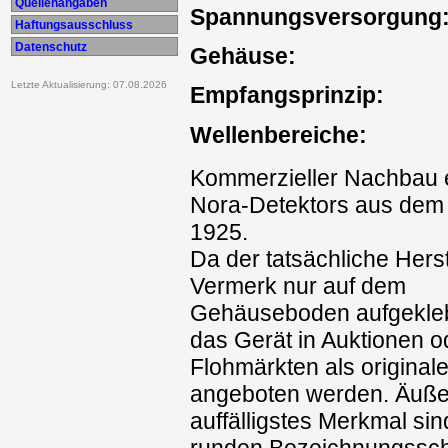
Quellenangaben
Spannungsversorgung
Haftungsausschluss
Datenschutz
Gehäuse:
Letzte Aktualisierung: 07.08.2026
Empfangsprinzip:
Wellenbereiche:
Kommerzieller Nachbau 
Nora-Detektors aus dem
1925.
Da der tatsächliche Herst
Vermerk nur auf dem
Gehäuseboden aufgeklebt
das Gerät in Auktionen o
Flohmärkten als original
angeboten werden. Äuße
auffälligstes Merkmal sin