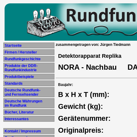
zusammengetragen von: Jürgen Tiedmann
Startseite
Firmen / Hersteller
Detektorapparat Replika
Rundfunkgeschichte
NORA - Nachbau DA
Produkte der DDR-
Rundfunkindustrie
Produktbeispiele
Standards
Baujahr:
Deutsche Rundfunk-
B x H x T (mm):
und Fernsehsender
Deutsche Währungen
Gewicht (kg):
im Rundfunk
Bücher, Literatur
Gerätenummer:
Interessantes
Originalpreis:
Kontakt / Impressum