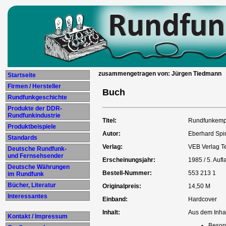
zusammengetragen von: Jürgen Tiedmann
Startseite
Firmen / Hersteller
Buch
Rundfunkgeschichte
Produkte der DDR-
Rundfunkindustrie
Titel:
Rundfunkemp
Produktbeispiele
Autor:
Eberhard Spi
Standards
Verlag:
VEB Verlag Te
Deutsche Rundfunk-
und Fernsehsender
Erscheinungsjahr:
1985 / 5. Aufl
Deutsche Währungen
Bestell-Nummer:
553 213 1
im Rundfunk
Bücher, Literatur
Originalpreis:
14,50 M
Interessantes
Einband:
Hardcover
Inhalt:
Aus dem Inhal
Kontakt / Impressum
Beson