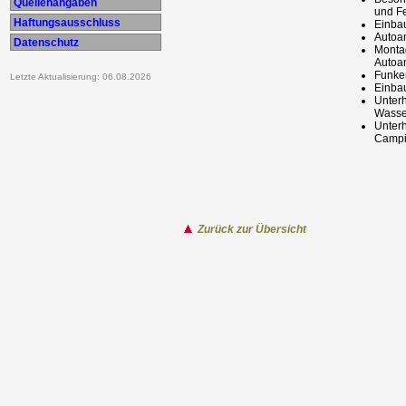
Quellenangaben
und F
Haftungsausschluss
Einba
Autoa
Datenschutz
Monta
Autoa
Funke
Letzte Aktualisierung: 06.08.2026
Einbau
Unterh
Wasse
Unterh
Campi
Zurück zur Übersicht