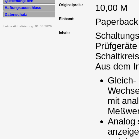
Quellenangaben
Originalpreis:
10,00 M
Haftungsausschluss
Datenschutz
Einband:
Paperback
Letzte Aktualisierung: 01.08.2026
Inhalt:
Schaltungs
Prüfgeräte 
Schaltkrei
Aus dem In
Gleich-
Wechse
mit anal
Meßwer
Analog 
anzeige