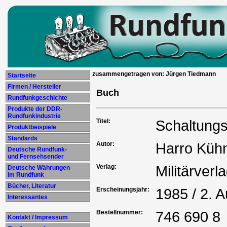
zusammengetragen von: Jürgen Tiedmann
Startseite
Firmen / Hersteller
Buch
Rundfunkgeschichte
Produkte der DDR-
Rundfunkindustrie
Titel:
Schaltungs
Produktbeispiele
Standards
Autor:
Harro Küh
Deutsche Rundfunk-
und Fernsehsender
Verlag:
Militärver
Deutsche Währungen
im Rundfunk
Bücher, Literatur
Erscheinungsjahr:
1985 / 2. A
Interessantes
Bestellnummer:
746 690 8
Kontakt / Impressum