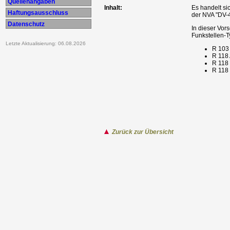
Quellenangaben
Inhalt:
Es handelt si
Haftungsausschluss
der NVA "DV-4
Datenschutz
In dieser Vor
Funkstellen-
Letzte Aktualisierung: 06.08.2026
R 103
R 118
R 118
R 118
Zurück zur Übersicht