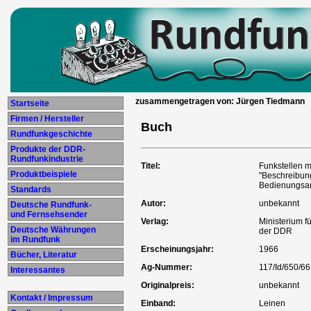
zusammengetragen von: Jürgen Tiedmann
Startseite
Firmen / Hersteller
Buch
Rundfunkgeschichte
Produkte der DDR-
Rundfunkindustrie
Titel:
Funkstellen mit
Produktbeispiele
"Beschreibun
Bedienungsan
Standards
Autor:
unbekannt
Deutsche Rundfunk-
und Fernsehsender
Verlag:
Ministerium f
Deutsche Währungen
der DDR
im Rundfunk
Erscheinungsjahr:
1966
Bücher, Literatur
Ag-Nummer:
117/Id/650/6
Interessantes
Originalpreis:
unbekannt
Kontakt / Impressum
Einband:
Leinen