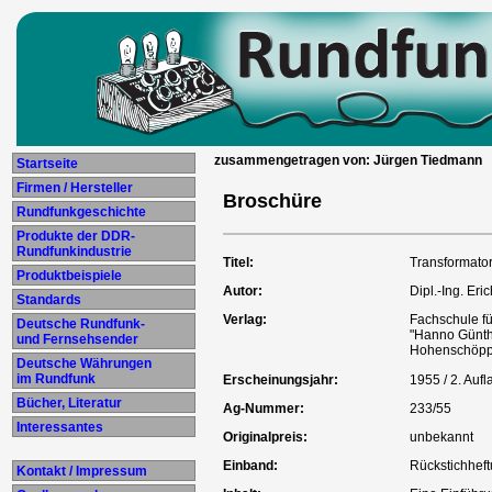
zusammengetragen von: Jürgen Tiedmann
Startseite
Firmen / Hersteller
Broschüre
Rundfunkgeschichte
Produkte der DDR-
Rundfunkindustrie
Titel:
Transformator
Produktbeispiele
Autor:
Dipl.-Ing. Eri
Standards
Verlag:
Fachschule f
Deutsche Rundfunk-
"Hanno Günth
und Fernsehsender
Hohenschöpp
Deutsche Währungen
im Rundfunk
Erscheinungsjahr:
1955 / 2. Aufl
Bücher, Literatur
Ag-Nummer:
233/55
Interessantes
Originalpreis:
unbekannt
Einband:
Rückstichhef
Kontakt / Impressum