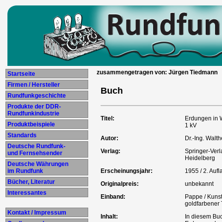
zusammengetragen von: Jürgen Tiedmann
Startseite
Firmen / Hersteller
Buch
Rundfunkgeschichte
Produkte der DDR-
Rundfunkindustrie
Titel:
Erdungen in 
Produktbeispiele
1 kV
Standards
Autor:
Dr.-Ing. Walt
Deutsche Rundfunk-
Verlag:
Springer-Verla
und Fernsehsender
Heidelberg
Deutsche Währungen
im Rundfunk
Erscheinungsjahr:
1955 / 2. Aufl
Bücher, Literatur
Originalpreis:
unbekannt
Interessantes
Einband:
Pappe / Kuns
goldfarbener 
Kontakt / Impressum
Inhalt:
In diesem Bu