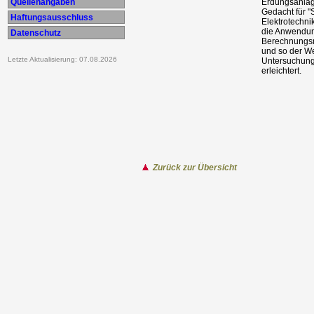
Quellenangaben
Erdungsanlag
Gedacht für "
Haftungsausschluss
Elektrotechni
die Anwendun
Datenschutz
Berechnungsm
und so der W
Letzte Aktualisierung: 07.08.2026
Untersuchung
erleichtert.
Zurück zur Übersicht