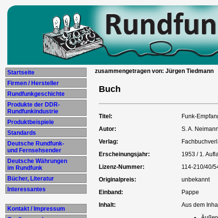
zusammengetragen von: Jürgen Tiedmann
Startseite
Firmen / Hersteller
Buch
Rundfunkgeschichte
Produkte der DDR-
Rundfunkindustrie
Titel:
Funk-Empfan
Produktbeispiele
Autor:
S. A. Neiman
Standards
Verlag:
Fachbuchver
Deutsche Rundfunk-
und Fernsehsender
Erscheinungsjahr:
1953 / 1. Aufl
Deutsche Währungen
Lizenz-Nummer:
114-210/40/5
im Rundfunk
Bücher, Literatur
Originalpreis:
unbekannt
Interessantes
Einband:
Pappe
Inhalt:
Aus dem Inhal
Kontakt / Impressum
Äußer