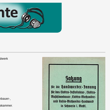
ndwerk
nbauer-,
kskammer.