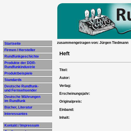
zusammengetragen von: Jürgen Tiedmann
Startseite
Firmen / Hersteller
Heft
Rundfunkgeschichte
Produkte der DDR-
Rundfunkindustrie
Titel:
Produktbeispiele
Autor:
Standards
Verlag:
Deutsche Rundfunk-
und Fernsehsender
Erscheinungsjahr:
Deutsche Währungen
im Rundfunk
Originalpreis:
Bücher, Literatur
Einband:
Interessantes
Inhalt:
Kontakt / Impressum