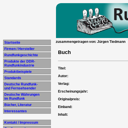
zusammengetragen von: Jürgen Tiedmann
Startseite
Firmen / Hersteller
Buch
Rundfunkgeschichte
Produkte der DDR-
Rundfunkindustrie
Titel:
Produktbeispiele
Autor:
Standards
Verlag:
Deutsche Rundfunk-
und Fernsehsender
Erscheinungsjahr:
Deutsche Währungen
im Rundfunk
Originalpreis:
Bücher, Literatur
Einband:
Interessantes
Inhalt:
Kontakt / Impressum