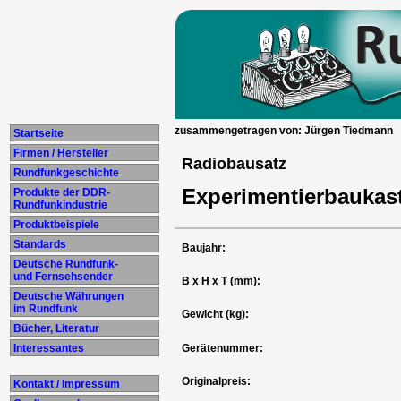
zusammengetragen von: Jürgen Tiedmann
Startseite
Firmen / Hersteller
Radiobausatz
Rundfunkgeschichte
Experimentierbauka
Produkte der DDR-
Rundfunkindustrie
Produktbeispiele
Standards
Baujahr:
Deutsche Rundfunk-
und Fernsehsender
B x H x T (mm):
Deutsche Währungen
im Rundfunk
Gewicht (kg):
Bücher, Literatur
Interessantes
Gerätenummer:
Originalpreis:
Kontakt / Impressum