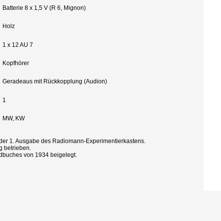
Batterie 8 x 1,5 V (R 6, Mignon)
Holz
1 x 12 AU 7
Kopfhörer
Geradeaus mit Rückkopplung (Audion)
1
MW, KW
der 1. Ausgabe des Radiomann-Experimentierkastens.
g betrieben.
dbuches von 1934 beigelegt.