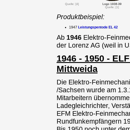
Quelle: [4]
Logo 1938-39
Quelle: [1]
Produktbeispiel:
1947
Leistungspentode EL 42
Ab
1946
Elektro-Feinme
der Lorenz AG (weil in U
1946 - 1950 - EL
Mittweida
Die Elektro-Feinmechani
/Sachsen wurde am 1.3.
Mitarbeitern übernomme
Ladegleichrichter, Verst
EFM Elektro-Feinmechani
Rundfunkempfängern 19
Bis 1950 noch unter dem