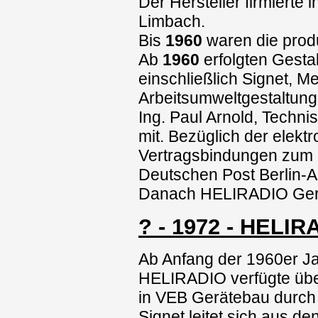
Der Hersteller firmiert
Limbach.
Bis
1960
waren die prod
Ab
1960
erfolgten Gesta
einschließlich Signet, 
Arbeitsumweltgestaltung.
Ing. Paul Arnold, Techni
mit. Bezüglich der elekt
Vertragsbindungen zum 
Deutschen Post Berlin-A
Danach HELIRADIO Ger
? - 1972 - HELI
Ab Anfang der 1960er J
HELIRADIO verfügte über
in VEB Gerätebau durch
Signet leitet sich aus d