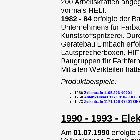
200 Arbeitskräften ange
vormals HELI.
1982 - 84
erfolgte der B
Unternehmens für Farba
Kunststoffspritzerei. D
Gerätebau Limbach erfol
Lautsprecherboxen, HIF
Baugruppen für Farbfern
Mit allen Werkteilen hatt
Produktbeispiele:
1968
Zeilentrafo 1195.306-00001
1968
Ablenkeinheit 1171.018-01033 
1973
Zeilentrafo 1171.106-07401 OH
1990 - 1993 - El
Am
01.07.1990
erfolgte