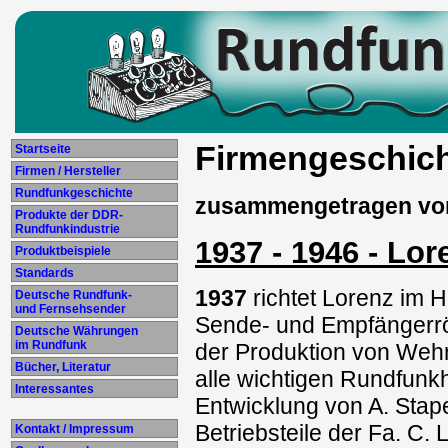
Firmengeschic
Startseite
Firmen / Hersteller
Rundfunkgeschichte
zusammengetragen vo
Produkte der DDR-
Rundfunkindustrie
1937 - 1946 - Lo
Produktbeispiele
Standards
1937
richtet Lorenz im H
Deutsche Rundfunk-
und Fernsehsender
Sende- und Empfängerrö
Deutsche Währungen
im Rundfunk
der Produktion von Wehr
Bücher, Literatur
alle wichtigen Rundfunkh
Interessantes
Entwicklung von A. Stape
Betriebsteile der Fa. C.
Kontakt / Impressum