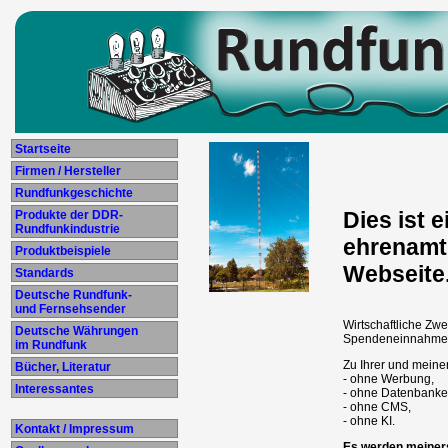
Startseite
Firmen / Hersteller
Rundfunkgeschichte
Dies ist e
Produkte der DDR-
Rundfunkindustrie
ehrenamtl
Produktbeispiele
Webseite
Standards
Deutsche Rundfunk-
und Fernsehsender
Wirtschaftliche Zwe
Deutsche Währungen
Spendeneinnahmen 
im Rundfunk
Zu Ihrer und meiner
Bücher, Literatur
- ohne Werbung,
Interessantes
- ohne Datenbanke
- ohne CMS,
- ohne KI.
Kontakt / Impressum
Es werden meiners