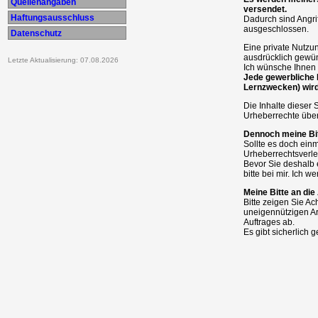
Quellenangaben
versendet.
Haftungsausschluss
Dadurch sind Angri
ausgeschlossen.
Datenschutz
Eine private Nutzun
ausdrücklich gewün
Letzte Aktualisierung: 07.08.2026
Ich wünsche Ihnen 
Jede gewerbliche 
Lernzwecken) wird
Die Inhalte dieser 
Urheberrechte über
Dennoch meine Bit
Sollte es doch ein
Urheberrechtsverle
Bevor Sie deshalb 
bitte bei mir. Ich w
Meine Bitte an di
Bitte zeigen Sie A
uneigennützigen A
Auftrages ab.
Es gibt sicherlich 